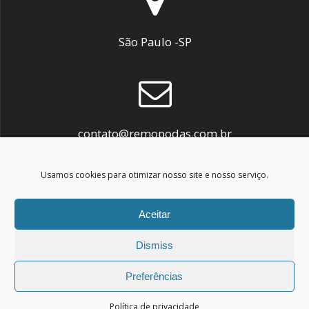
São Paulo -SP
contato@remopodas.com.br
Usamos cookies para otimizar nosso site e nosso serviço.
Aceitar
+11 9 9700-8936
Dismiss
Preferências
© 2026 Remopodas. Built using WordPress and the
Política de privacidade