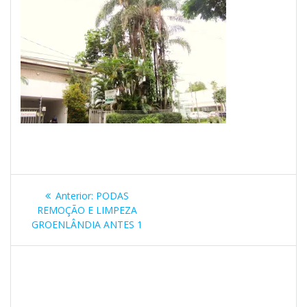
Navegação
Post
Anterior:
PODAS
de
anterior:
REMOÇÃO E LIMPEZA
GROENLÂNDIA ANTES 1
Post