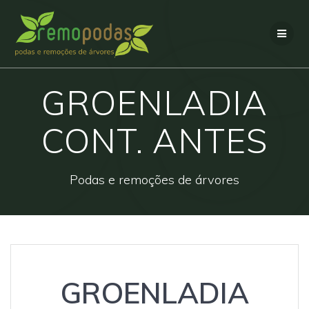
Skip
to
content
GROENLADIA
CONT. ANTES
Podas e remoções de árvores
GROENLADIA