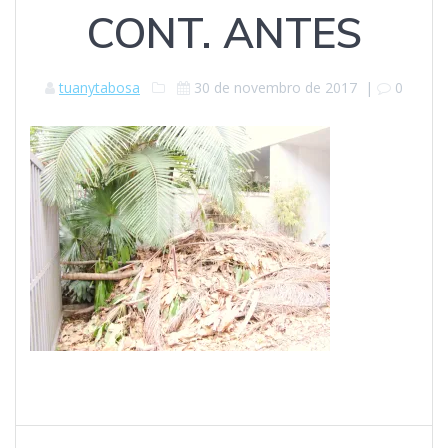
CONT. ANTES
tuanytabosa
30 de novembro de 2017
|
0
Navegação